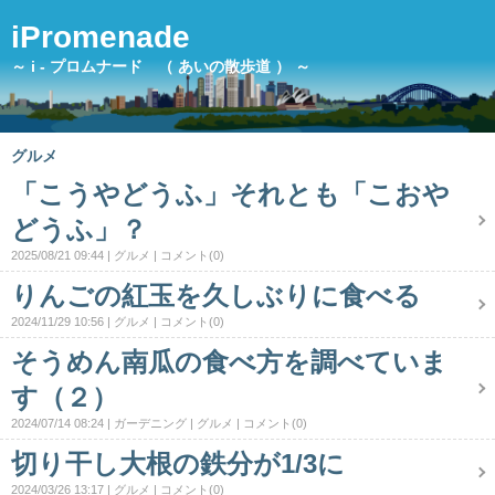
iPromenade
～ i - プロムナード （ あいの散歩道 ） ～
グルメ
「こうやどうふ」それとも「こおや
どうふ」？
2025/08/21 09:44
グルメ
コメント(0)
りんごの紅玉を久しぶりに食べる
2024/11/29 10:56
グルメ
コメント(0)
そうめん南瓜の食べ方を調べていま
す（２）
2024/07/14 08:24
ガーデニング
グルメ
コメント(0)
切り干し大根の鉄分が1/3に
2024/03/26 13:17
グルメ
コメント(0)