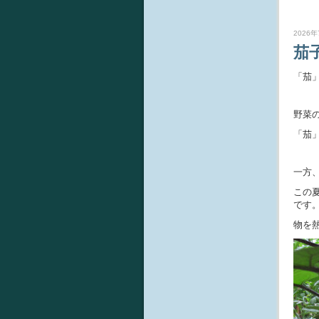
2026年
茄
「茄
野菜
「茄
一方
この
です
物を