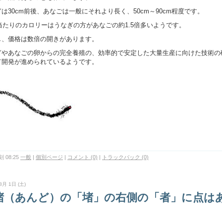
は30cm前後、あなごは一般にそれより長く、50cm～90cm程度です。
g当たりのカロリーはうなぎの方があなごの約1.5倍多いようです。
し、価格は数倍の開きがあります。
ぎやあなごの卵からの完全養殖の、効率的で安定した大量生産に向けた技術の
て開発が進められているようです。
 08:25
一般
|
個別ページ
|
コメント (0)
|
トラックバック (0)
8月 1日 (土)
堵（あんど）の「堵」の右側の「者」に点は