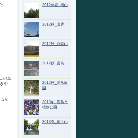
た。
2012年春_福山
2012秋_出雲
2012秋_吾妻山
2012秋_宮島
この点
2012秋_湧永庭
書きや
園
、点が
2013冬_広島市
植物公園
2013春_富士山