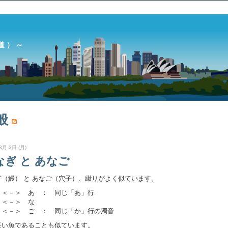
道 ） ～
般
8月 3日 (月)
なぎ と あなご
ぎ（鰻） と あなご（穴子）、綴りがよく似ています。
 ＜－＞ あ ： 同じ「あ」行
 ＜－＞ な
 ＜－＞ ご ： 同じ「か」行の濁音
長い魚であることも似ています。