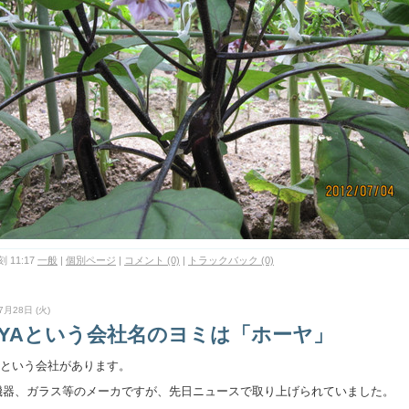
 11:17
一般
|
個別ページ
|
コメント (0)
|
トラックバック (0)
7月28日 (火)
OYAという会社名のヨミは「ホーヤ」
Aという会社があります。
機器、ガラス等のメーカですが、先日ニュースで取り上げられていました。