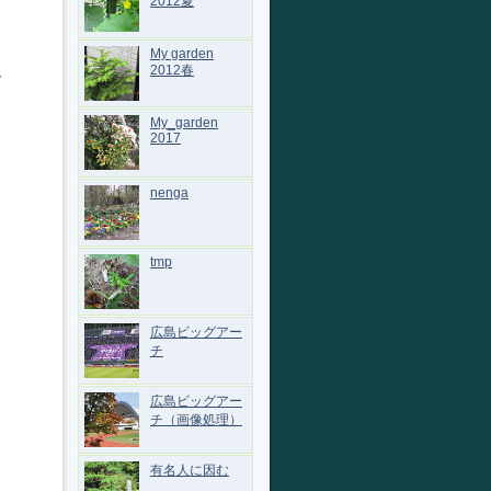
2012夏
My garden
、
2012春
My_garden
2017
nenga
tmp
広島ビッグアー
チ
広島ビッグアー
チ（画像処理）
有名人に因む