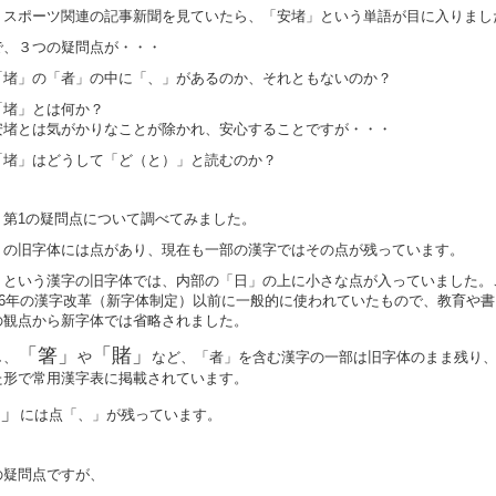
、スポーツ関連の記事新聞を見ていたら、「安堵」という単語が目に入りまし
で、３つの疑問点が・・・
「堵」の「者」の中に「、」があるのか、それともないのか？
「堵」とは何か？
とは気がかりなことが除かれ、安心することですが・・・
「堵」はどうして「ど（と）」と読むのか？
、第1の疑問点について調べてみました。
」の旧字体には点があり、現在も一部の漢字ではその点が残っています。
」という漢字の旧字体では、内部の「日」の上に小さな点が入っていました。
946年の漢字改革（新字体制定）以前に一般的に使われていたもので、教育や
の観点から新字体では省略されました。
「箸」
「賭」
し、
や
など、「者」を含む漢字の一部は旧字体のまま残り
た形で常用漢字表に掲載されています。
」
には点「、」が残っています。
の疑問点ですが、