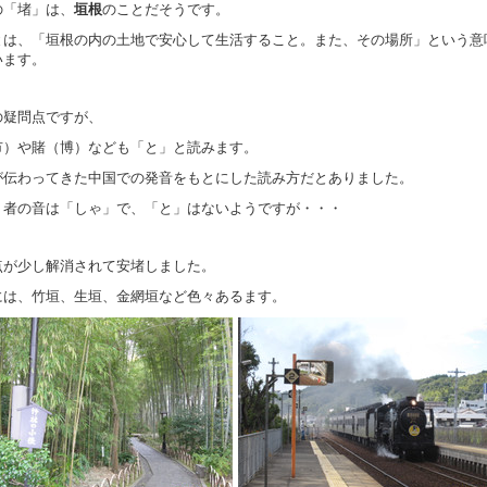
の「堵」は、
垣根
のことだそうです。
とは、「垣根の内の土地で安心して生活すること。また、その場所」という意
います。
の疑問点ですが、
市）や賭（博）なども「と」と読みます。
が伝わってきた中国での発音をもとにした読み方だとありました。
、者の音は「しゃ」で、「と」はないようですが・・・
点が少し解消されて安堵しました。
には、竹垣、生垣、金網垣など色々あるます。