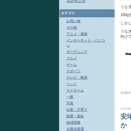
2025年11月
うなぎ
カテゴリ
100
お買い物
しか
その他
うな
アニメ・漫画
向け
インターネット・パソコ
ン
ガーデニング
グルメ
ゲーム
スポーツ
テレビ・映画
ペット
マイホーム
投稿時刻
一般
写真
2026年
出産・子育て
安
医療・福祉
地域情報
か
太陽光発電