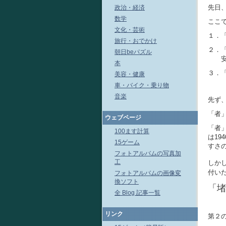
先日
政治・経済
数学
ここ
文化・芸術
１．
旅行・おでかけ
２．
朝日beパズル
安堵
本
３．
美容・健康
車・バイク・乗り物
音楽
先ず
「者
ウェブページ
「者
100ます計算
は1
15ゲーム
すさ
フォトアルバムの写真加
工
しか
付い
フォトアルバムの画像変
換ソフト
「堵
全 Blog 記事一覧
リンク
第２