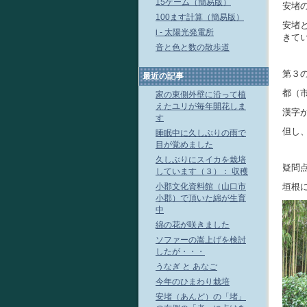
15ゲーム（簡易版）
安堵
100ます計算（簡易版）
安堵
i - 太陽光発電所
きて
音と色と数の散歩道
第３
最近の記事
都（
家の東側外壁に沿って植
えたユリが毎年開花しま
漢字
す
但し
睡眠中に久しぶりの雨で
目が覚めました
久しぶりにスイカを栽培
疑問
しています（３）： 収穫
小郡文化資料館（山口市
垣根
小郡）で頂いた綿が生育
中
綿の花が咲きました
ソファーの嵩上げを検討
したが・・・
うなぎ と あなご
今年のひまわり栽培
安堵（あんど）の「堵」