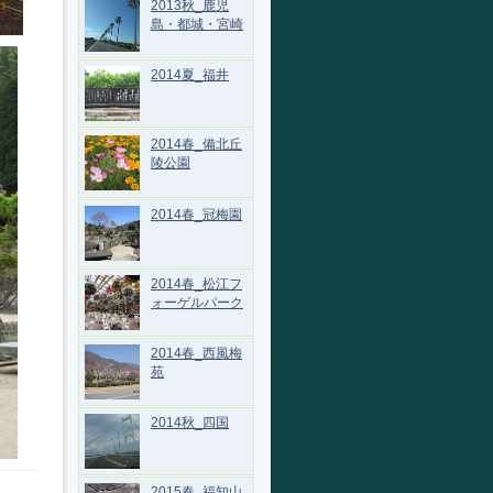
2013秋_鹿児
島・都城・宮崎
2014夏_福井
2014春_備北丘
陵公園
2014春_冠梅園
2014春_松江フ
ォーゲルパーク
2014春_西風梅
苑
2014秋_四国
2015春_福知山