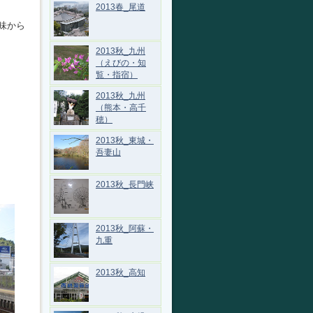
2013春_尾道
味から
2013秋_九州
（えびの・知
覧・指宿）
2013秋_九州
（熊本・高千
穂）
2013秋_東城・
吾妻山
2013秋_長門峡
2013秋_阿蘇・
九重
2013秋_高知