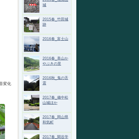
城
2015春_竹田城
跡
2016春_富士山
2016春_美山か
やぶきの里
2016秋_鬼の舌
震
音変化
2017春_備中松
山城ほか
2017春_岡山県
和気町
2017春_閑谷学