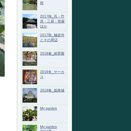
校
2017秋_呉・竹
原・三原：世羅
ほか
2017秋_極楽寺
とその周辺
2018春_縮景園
2019冬_サーカ
ス
2019春_姫路城
My garden
My garden