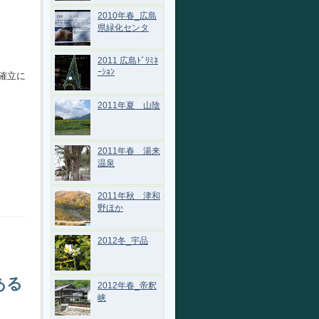
2010年春_広島
県緑化センタ
2011 広島ﾄﾞﾘﾐﾈ
ｰｼｮﾝ
確立に
2011年夏 山陰
2011年春 湯来
温泉
2011年秋 津和
野ほか
2012冬_宇品
ある
2012年春_帝釈
峡