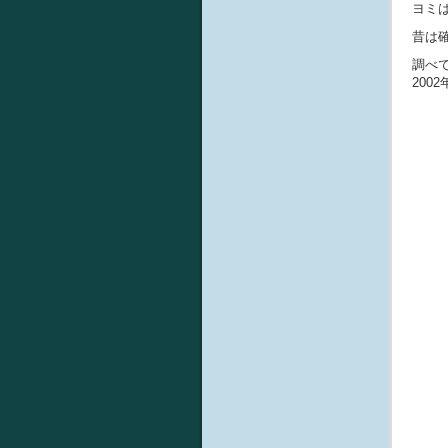
ヨミ
昔は
調べ
200