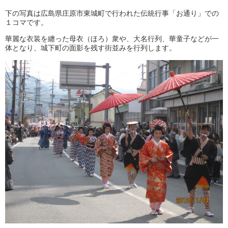
下の写真は広島県庄原市東城町で行われた伝統行事「お通り」での
１コマです。
華麗な衣装を纏った母衣（ほろ）衆や、大名行列、華童子などが一
体となり、城下町の面影を残す街並みを行列します。