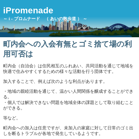
iPromenade
～ i - プロムナード （ あいの散歩道 ） ～
町内会への入会有無とゴミ捨て場の利
用可否は
町内会（自治会）は住民相互のふれあい、共同活動を通じて地域を
快適で住みやすくするための様々な活動を行う団体です。
加入することで、例えば次のような利点があります。
・地域の親睦活動を通じて、温かい人間関係を醸成することができ
る。
・個人では解決できない問題を地域全体の課題として取り組むこと
ができる。
等など。
町内会への加入は任意ですが、未加入の家庭に対して日常のゴミ出
しを断るトラブルが各地で発生しているようです。