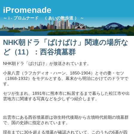
iPromenade
～ i - プロムナード （ あいの散歩道 ） ～
NHK朝ドラ「ばけばけ」関連の場所な
ど（11）：西谷墳墓群
NHK朝ドラ「ばけばけ」が放送されています。
小泉八雲（ラフカディオ・ハーン、1850-1904）とその妻・セツ
（1868-1932）をモデルとする、幕末から明治にかけてのドラマで
す。
セツが生まれ、1891年に熊本市に転居するまで暮らした松江市や出
雲地方に関連する写真などを少しずつ紹介します。
出雲市にある西谷墳墓群は弥生時代後期から古墳時代前期の墳墓群
で、国の史跡に指定されています。
現在までに30を超える墳墓が確認されていて、このうちの6基が四