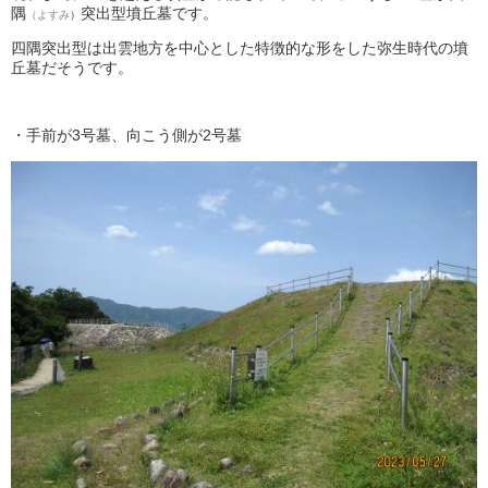
隅
突出型墳丘墓です。
（よすみ
）
四隅突出型は出雲地方を中心とした特徴的な形をした弥生時代の墳
丘墓だそうです。
・手前が3号墓、向こう側が2号墓