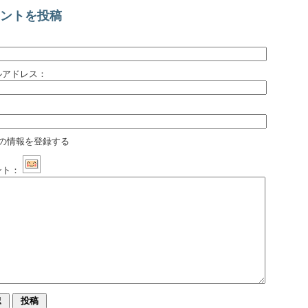
ントを投稿
：
ルアドレス：
：
の情報を登録する
ント：