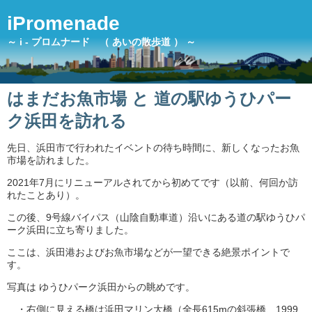
iPromenade
～ i - プロムナード （ あいの散歩道 ） ～
はまだお魚市場 と 道の駅ゆうひパー
ク浜田を訪れる
先日、浜田市で行われたイベントの待ち時間に、新しくなったお魚
市場を訪れました。
2021年7月にリニューアルされてから初めてです（以前、何回か訪
れたことあり）。
この後、9号線バイパス（山陰自動車道）沿いにある道の駅ゆうひパ
ーク浜田に立ち寄りました。
ここは、浜田港およびお魚市場などが一望できる絶景ポイントで
す。
写真は ゆうひパーク浜田からの眺めです。
・右側に見える橋は浜田マリン大橋（全長615mの斜張橋、1999