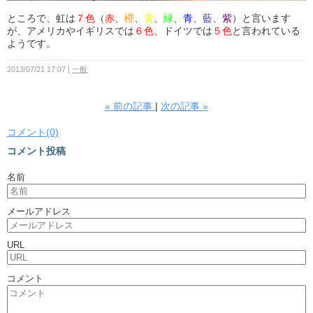
ところで、虹は
７色
（
赤
、
橙
、
黄
、
緑
、
青
、
藍
、
紫
）と言います
が、アメリカやイギリスでは
６色
、ドイツでは
５色
と言われている
ようです。
2013/07/21 17:07
一般
«
前の記事
次の記事
»
コメント(0)
コメント投稿
名前
メールアドレス
URL
コメント