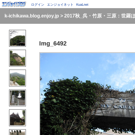
ログイン
エンジョイネット
KuaLnet
k-ichikawa.blog.enjoy.jp
>
2017秋_呉・竹原・三原：世羅
Img_6492