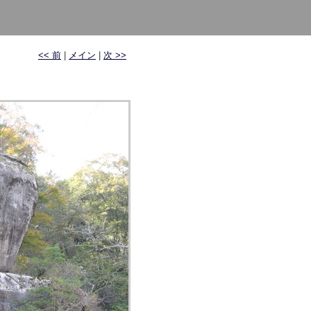
<< 前
|
メイン
|
次 >>