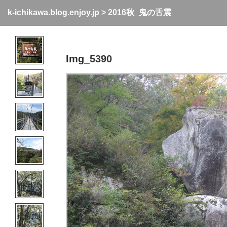
k-ichikawa.blog.enjoy.jp
>
2016秋_鬼の舌震
Img_5390