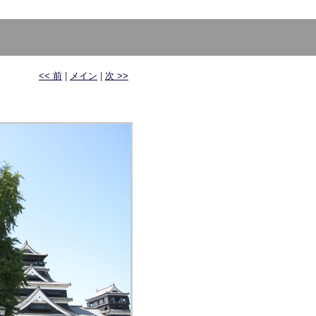
<< 前
|
メイン
|
次 >>