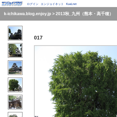
ログイン
エンジョイネット
KuaLnet
k-ichikawa.blog.enjoy.jp
>
2013秋_九州（熊本・高千穂）
017